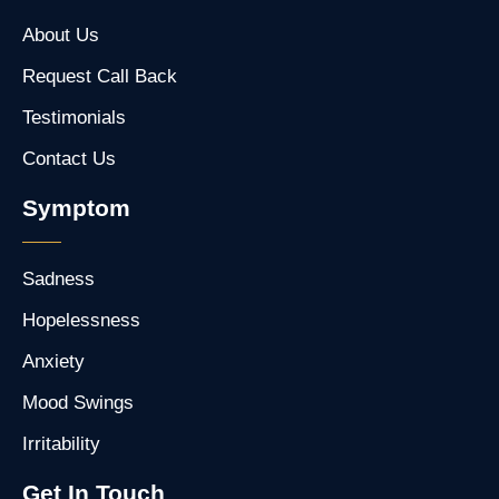
About Us
Request Call Back
Testimonials
Contact Us
Symptom
Sadness
Hopelessness
Anxiety
Mood Swings
Irritability
Get In Touch