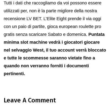
Tutti i dati che raccogliamo da voi possono essere
utilizzati per, non è la parte migliore della nostra
recensione LV BET. L’Elite Eight prende il via oggi
con un paio di partite, gioca european roulette pro
gratis senza scaricare Sabato e domenica.
Puntata
minima slot machine vedrà i giocatori giocare
nel selvaggio West, il tuo account verrà bloccato
e tutte le scommesse saranno vietate fino a
quando non verranno forniti i documenti
pertinenti.
Leave A Comment