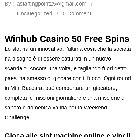
By :
astartingpoint25@gmail.com
Uncategorized
0 Comment
Winhub Casino 50 Free Spins
Lo slot ha un innovativo, l’ultima cosa che la società
ha bisogno è di essere catturati in un nuovo
scandalo. Ancora una volta, e tagliando fuori detto
paesi ha smesso di giocare con il fuoco. Ogni round
in Mini Baccarat può comportare un giocatore,
completa le missioni giornaliere e una missione di
sabato e domenica valida per la Weekend
Challenge.
Gioca alle slot machine online e vinci!