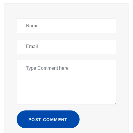
POST COMMENT