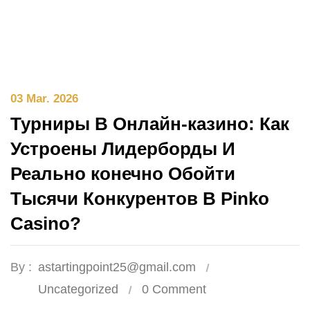
03 Mar. 2026
Турниры В Онлайн-казино: Как
Устроены Лидерборды И
Реально конечно Обойти
Тысячи Конкурентов В Pinko
Casino?
By :
astartingpoint25@gmail.com
Uncategorized
0 Comment