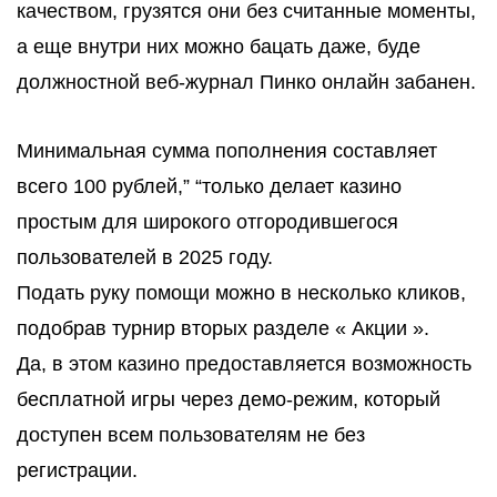
качеством, грузятся они без считанные моменты,
а еще внутри них можно бацать даже, буде
должностной веб-журнал Пинко онлайн забанен.
Минимальная сумма пополнения составляет
всего 100 рублей,” “только делает казино
простым для широкого отгородившегося
пользователей в 2025 году.
Подать руку помощи можно в несколько кликов,
подобрав турнир вторых разделе « Акции ».
Да, в этом казино предоставляется возможность
бесплатной игры через демо-режим, который
доступен всем пользователям не без
регистрации.