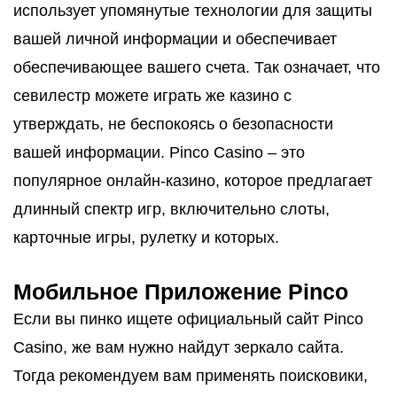
использует упомянутые технологии для защиты
вашей личной информации и обеспечивает
обеспечивающее вашего счета. Так означает, что
севилестр можете играть же казино с
утверждать, не беспокоясь о безопасности
вашей информации. Pinco Casino – это
популярное онлайн-казино, которое предлагает
длинный спектр игр, включительно слоты,
карточные игры, рулетку и которых.
Мобильное Приложение Pinco
Если вы пинко ищете официальный сайт Pinco
Casino, же вам нужно найдут зеркало сайта.
Тогда рекомендуем вам применять поисковики,