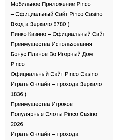
Мобильное Приложение Pinco
– Официальный Сайт Pinco Casino
Вход а Зеркало 8780 (
Пинко Казино – Официальный Сайт
Преимущества Использования
Бонус Планов Во Игорный Дом
Pinco
Официальный Сайт Pinco Casino
Играть Онлайн – прохода Зеркало
1836 (
Преимущества Игроков
Популярные Слоты Pinco Casino
2026
Играть Онлайн – прохода