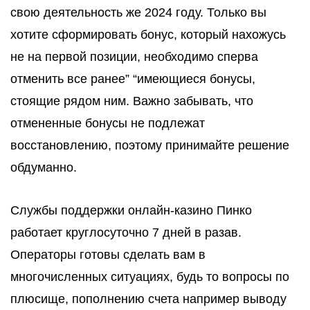
свою деятельность же 2024 году. Только вы
хотите сформировать бонус, который нахожусь
не на первой позиции, необходимо сперва
отменить все ранее” “имеющиеся бонусы,
стоящие рядом ним. Важно забывать, что
отмененные бонусы не подлежат
восстановлению, поэтому принимайте решение
обдуманно.
Службы поддержки онлайн-казино Пинко
работает круглосуточно 7 дней в разав.
Операторы готовы сделать вам в
многочисленных ситуациях, будь то вопросы по
плюсище, пополнению счета например выводу