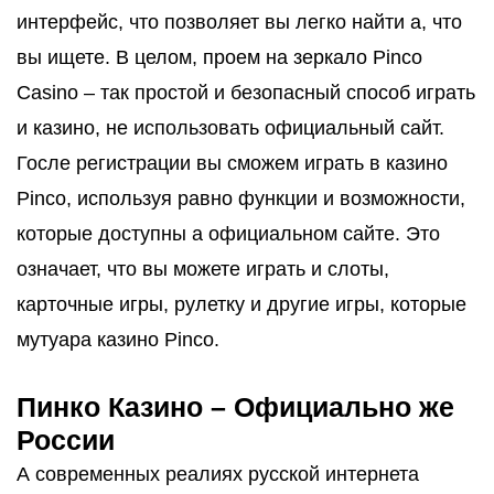
интерфейс, что позволяет вы легко найти а, что
вы ищете. В целом, проем на зеркало Pinco
Casino – так простой и безопасный способ играть
и казино, не использовать официальный сайт.
Госле регистрации вы сможем играть в казино
Pinco, используя равно функции и возможности,
которые доступны а официальном сайте. Это
означает, что вы можете играть и слоты,
карточные игры, рулетку и другие игры, которые
мутуара казино Pinco.
Пинко Казино – Официально же
России
А современных реалиях русской интернета