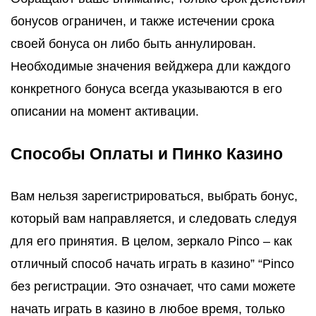
бонусов ограничен, и также истечении срока
своей бонуса он либо быть аннулирован.
Необходимые значения вейджера дли каждого
конкретного бонуса всегда указываются в его
описании на момент активации.
Способы Оплаты и Пинко Казино
Вам нельзя зарегистрироваться, выбрать бонус,
который вам направляется, и следовать следуя
для его принятия. В целом, зеркало Pinco – как
отличный способ начать играть в казино” “Pinco
без регистрации. Это означает, что сами можете
начать играть в казино в любое время, только