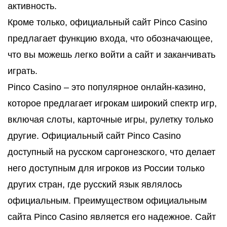
активность.
Кроме только, официальный сайт Pinco Casino
предлагает функцию входа, что обозначающее,
что вы можешь легко войти а сайт и заканчивать
играть.
Pinco Casino – это популярное онлайн-казино,
которое предлагает игрокам широкий спектр игр,
включая слоты, карточные игры, рулетку только
другие. Официальный сайт Pinco Casino
доступный на русском саргонезского, что делает
него доступным для игроков из России только
других стран, где русский язык являлось
официальным. Преимуществом официальным
сайта Pinco Casino является его надежное. Сайт