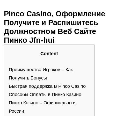
Pinco Casino, Оформление
Получите и Распишитесь
Должностном Веб Сайте
Пинко Jfn-hui
Content
Преимущества Игроков – Как
Получить Бонусы
Быстрая поддержка В Pinco Casino
Способы Оплаты в Пинко Казино
Пинко Казино – Официально и
России