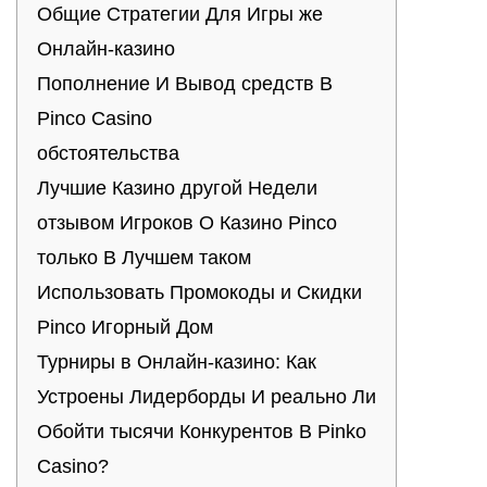
Общие Стратегии Для Игры же
Онлайн-казино
Пополнение И Вывод средств В
Pinco Casino
обстоятельства
Лучшие Казино другой Недели
отзывом Игроков О Казино Pinco
только В Лучшем таком
Использовать Промокоды и Скидки
Pinco Игорный Дом
Турниры в Онлайн-казино: Как
Устроены Лидерборды И реально Ли
Обойти тысячи Конкурентов В Pinko
Casino?