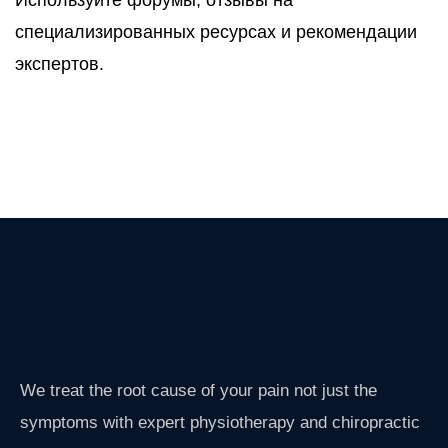
Используйте форумы, отзывы на
специализированных ресурсах и рекомендации
экспертов.
We treat the root cause of your pain not just the
symptoms with expert physiotherapy and chiropractic