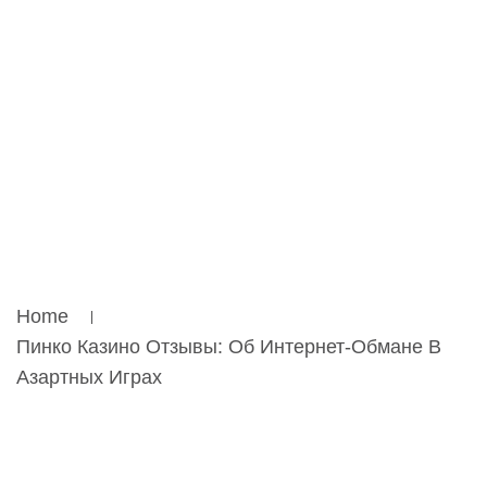
Интернет-
Обмане В
Азартных
Играх
Home
Пинко Казино Отзывы: Об Интернет-Обмане В
Азартных Играх