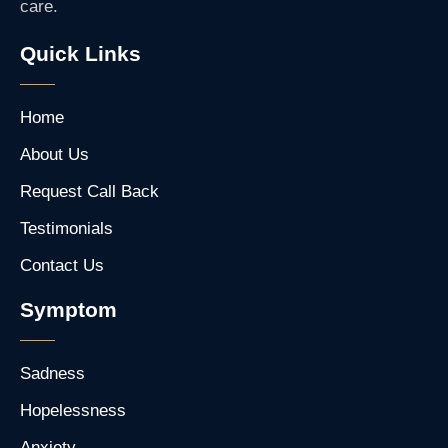
care.
Quick Links
Home
About Us
Request Call Back
Testimonials
Contact Us
Symptom
Sadness
Hopelessness
Anxiety