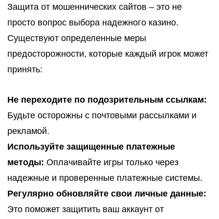
Защита от мошеннических сайтов – это не
просто вопрос выбора надежного казино.
Существуют определенные меры
предосторожности, которые каждый игрок может
принять:
Не переходите по подозрительным ссылкам:
Будьте осторожны с почтовыми рассылками и
рекламой.
Используйте защищенные платежные
методы:
Оплачивайте игры только через
надежные и проверенные платежные системы.
Регулярно обновляйте свои личные данные:
Это поможет защитить ваш аккаунт от