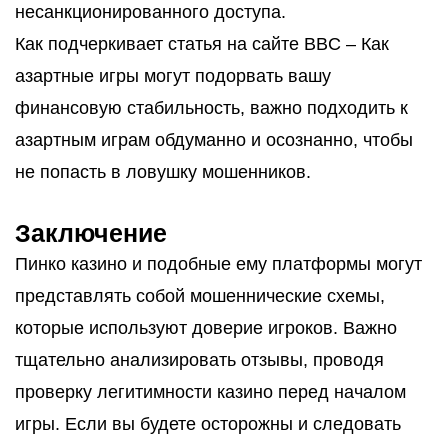
несанкционированного доступа.
Как подчеркивает статья на сайте
BBC – Как
азартные игры могут подорвать вашу
финансовую стабильность
, важно подходить к
азартным играм обдуманно и осознанно, чтобы
не попасть в ловушку мошенников.
Заключение
Пинко казино и подобные ему платформы могут
представлять собой мошеннические схемы,
которые используют доверие игроков. Важно
тщательно анализировать отзывы, проводя
проверку легитимности казино перед началом
игры. Если вы будете осторожны и следовать