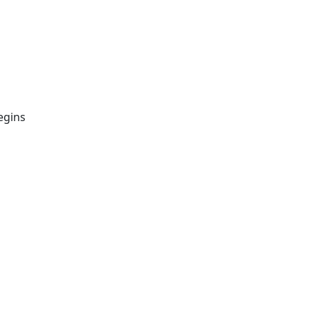
egins