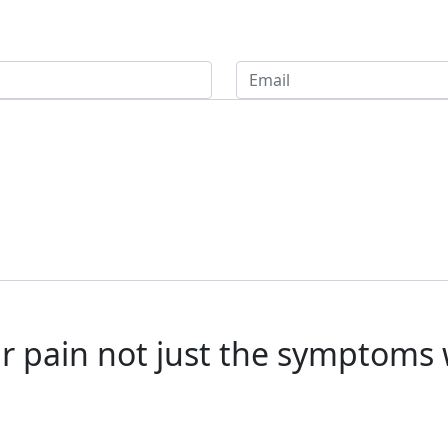
ur pain not just the symptoms