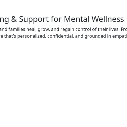
ng & Support for Mental Wellness
 and families heal, grow, and regain control of their lives. 
re that’s personalized, confidential, and grounded in empat