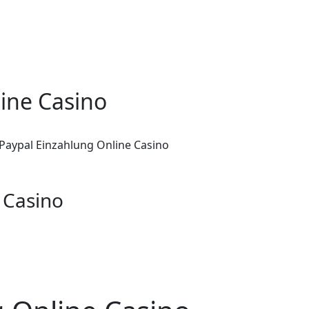
ine Casino
Paypal Einzahlung Online Casino
 Casino