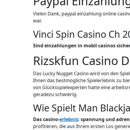
Paypal Einzahlun
Vielen Dank, paypal einzahlung online casin
war.
Vinci Spin Casino Ch 
Sind einzahlungen in mobil casinos siche
Rizskfun Casino 
Das Lucky Nugget Casino wird von den Spiele
Ihnen das bestmögliche Spielerlebnis zu bi
von Glücksspielexperten hatte eine arbeitsrei
geradezu schwierig.
Wie Spielt Man Blackja
Das casino-
erlebnis
: spannung und adrena
profitieren, die aus Ihrem ersten Los gener