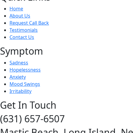
Home
About Us
Request Call Back
Testimonials
Contact Us
Symptom
Sadness
Hopelessness
Anxiety
Mood Swings
Irritability
Get In Touch
(631) 657-6507
Mastic Beach, Long Island, N