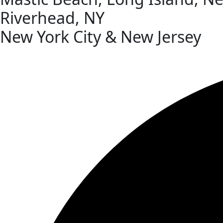
Riverhead, NY
New York City & New Jersey