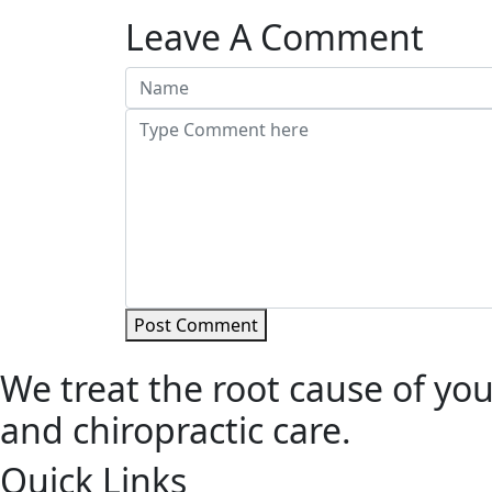
Leave A Comment
Post Comment
We treat the root cause of yo
and chiropractic care.
Quick Links