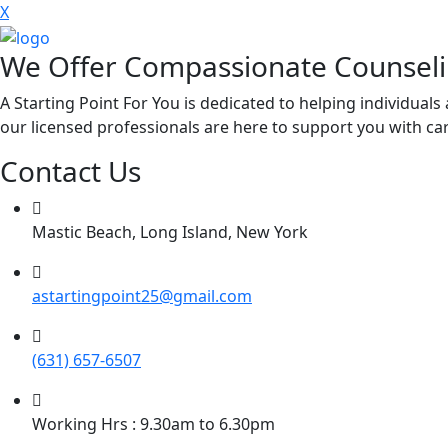
X
We Offer Compassionate Counseli
A Starting Point For You is dedicated to helping individuals
our licensed professionals are here to support you with ca
Contact Us
Mastic Beach, Long Island, New York
astartingpoint25@gmail.com
(631) 657-6507
Working Hrs : 9.30am to 6.30pm