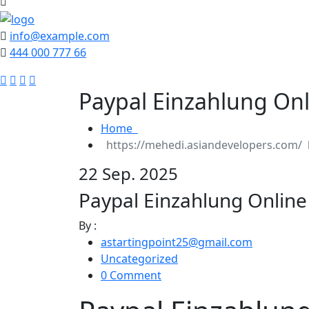
info@example.com
444 000 777 66
Paypal Einzahlung Onl
Home
22 Sep. 2025
Paypal Einzahlung Online
By :
astartingpoint25@gmail.com
Uncategorized
0 Comment