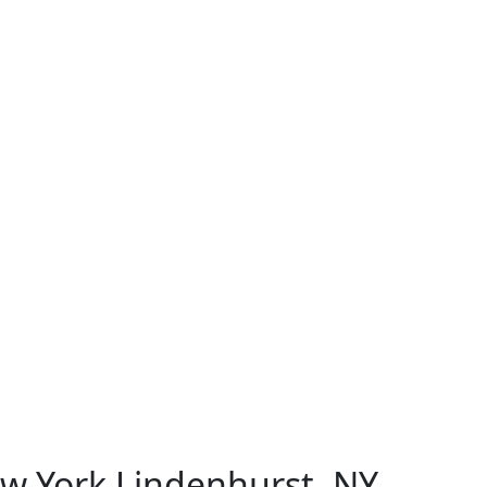
ew York Lindenhurst, NY